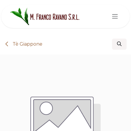
Passa al contenuto
Tè Giappone