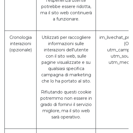
l'esperienza utente
potrebbe essere ridotta,
ma il sito web continuerà
a funzionare.
Cronologia
Utilizzati per raccogliere
im_livechat_pre
interazioni
informazioni sulle
(Od
(opzionale)
interazioni dell'utente
utm_campai
con il sito web, sulle
utm_sourc
pagine visualizzate e su
utm_mediu
qualsiasi specifica
campagna di marketing
che lo ha portato al sito.
Rifiutando questi cookie
potremmo non essere in
grado di fornirvi il servizio
migliore, ma il sito web
sarà operativo.