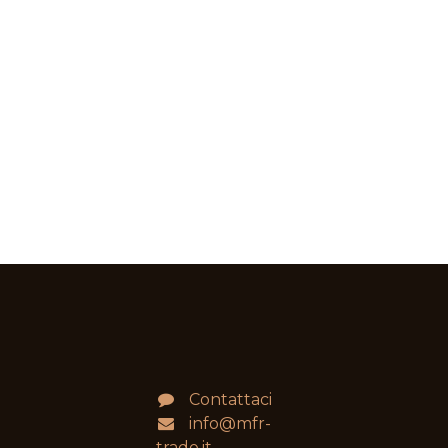
Contattaci
info@mfr-
trade.it