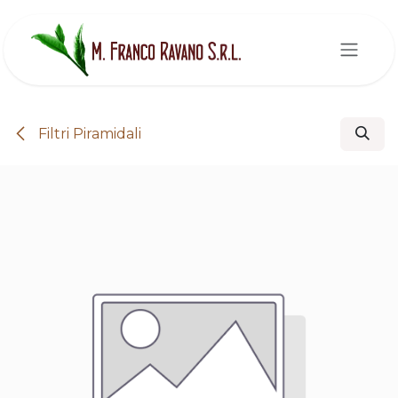
Passa al contenuto
Filtri Piramidali