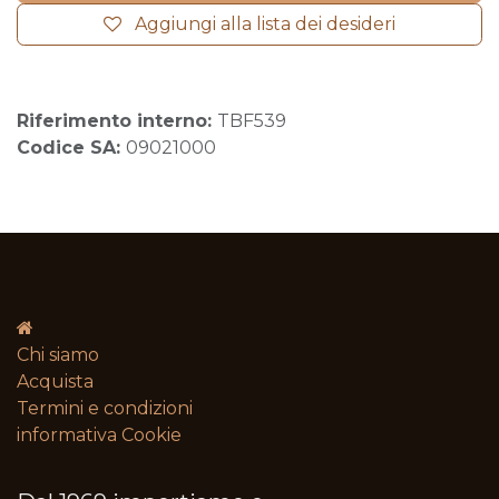
Aggiungi alla lista dei desideri
Riferimento interno:
TBF539
Codice SA:
09021000
Chi siamo
Acquista
Termini e condizioni​
informativa Cookie