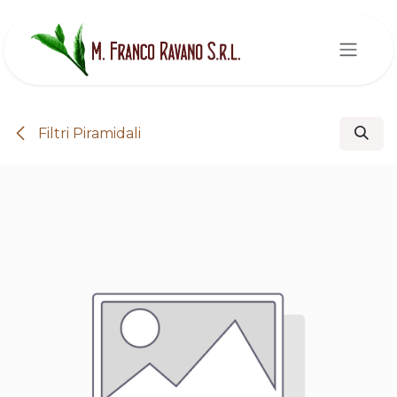
Passa al contenuto
Filtri Piramidali