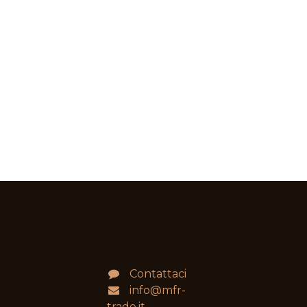
Contattaci
info@mfr-
trade.it