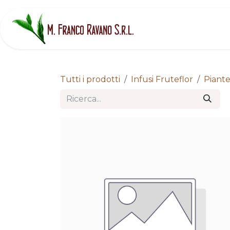
Passa al contenuto
H
Tutti i prodotti
Infusi Fruteflor
Piante