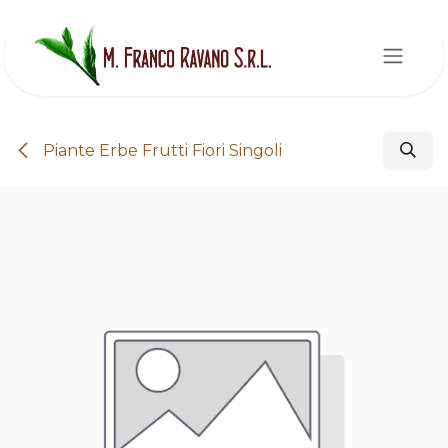
Passa al contenuto
Piante Erbe Frutti Fiori Singoli