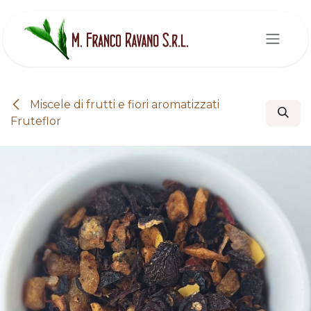
Passa al contenuto
Miscele di frutti e fiori aromatizzati
Fruteflor