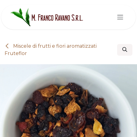
Passa al contenuto
Miscele di frutti e fiori aromatizzati
Fruteflor