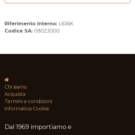
Riferimento interno:
L636K
Codice SA:
09023000
Chi siamo
Acquista
Termini e condizioni​
informativa Cookie
Dal 1969 importiamo e