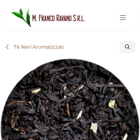
Passa al contenuto
Tè Neri Aromatizzati