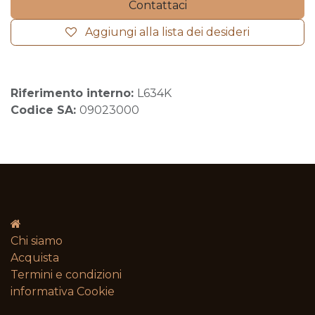
Contattaci
Aggiungi alla lista dei desideri
Riferimento interno:
L634K
Codice SA:
09023000
Chi siamo
Acquista
Termini e condizioni​
informativa Cookie