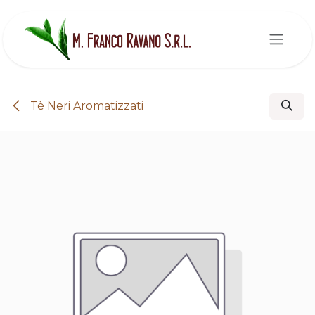
Passa al contenuto
Tè Neri Aromatizzati