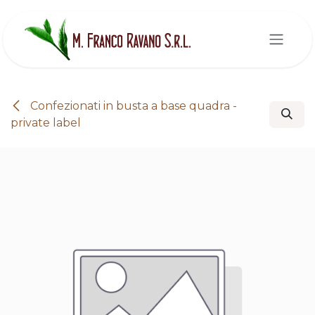
Passa al contenuto
Confezionati in busta a base quadra -
private label