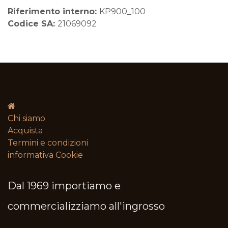
Riferimento interno:
KP900_100
Codice SA:
21069092
Chi siamo
Acquista
Termini e condizioni​
informativa Cookie
Dal 1969 importiamo e
commercializziamo all'ingrosso