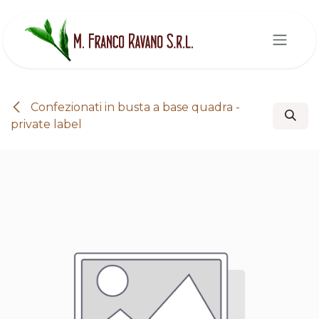
Passa al contenuto
Confezionati in busta a base quadra -
private label