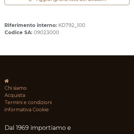
Riferimento interno:
KD792_100
Codice SA:
09023000
Chi siamo
Acquista
Termini e condizioni​
informativa Cookie
Dal 1969 importiamo e