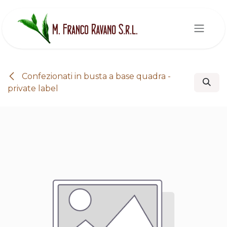
Passa al contenuto
Confezionati in busta a base quadra -
private label