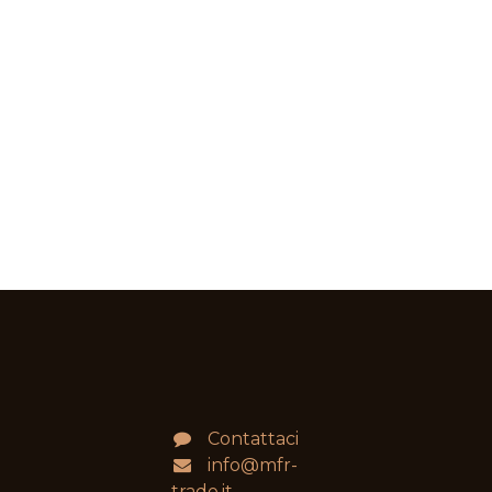
Contattaci
info@mfr-
trade.it