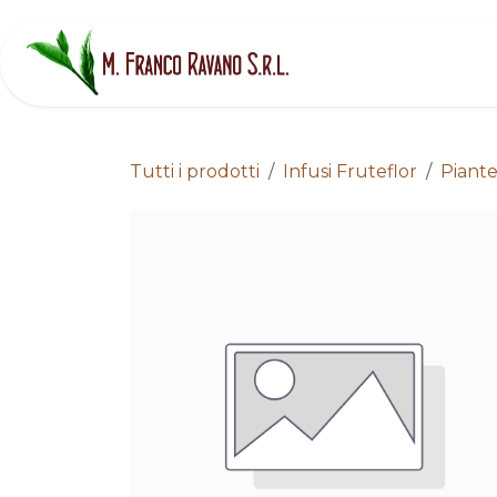
Passa al contenuto
H
Tutti i prodotti
Infusi Fruteflor
Piante