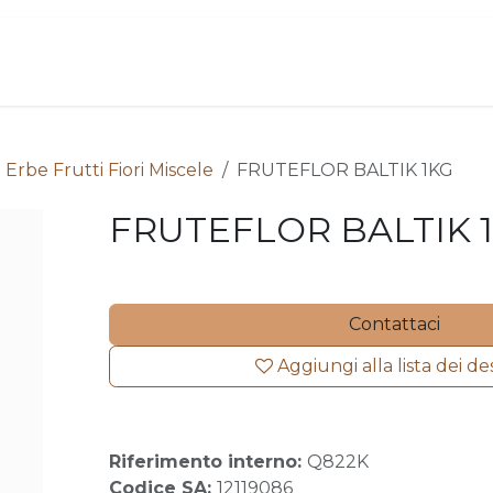
ome
Chi siamo
Contattaci
Acquista
 Erbe Frutti Fiori Miscele
FRUTEFLOR BALTIK 1KG
FRUTEFLOR BALTIK 
Contattaci
Aggiungi alla lista dei de
Riferimento interno:
Q822K
Codice SA:
12119086