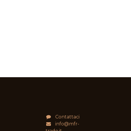
Contattaci
info@mfr-
trade.it