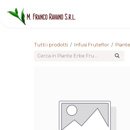
Passa al contenuto
H
Tutti i prodotti
Infusi Fruteflor
Piante