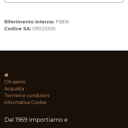
Riferimento interno:
F581K
Codice SA:
09021000
Chi siamo
Acquista
Termini e condizioni​
informativa Cookie
Dal 1969 importiamo e