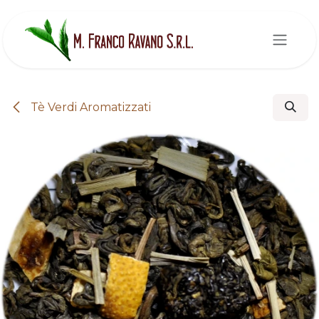
Passa al contenuto
Tè Verdi Aromatizzati