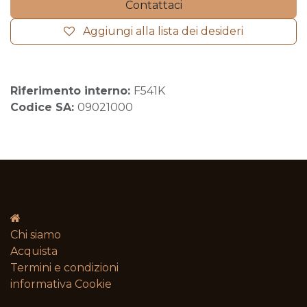
Contattaci
Aggiungi alla lista dei desideri
Riferimento interno:
F541K
Codice SA:
09021000
Chi siamo
Acquista
Termini e condizioni​
informativa Cookie