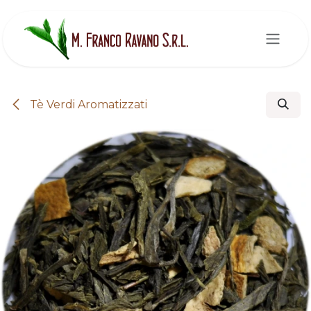
Passa al contenuto
Tè Verdi Aromatizzati