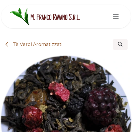
Passa al contenuto
Tè Verdi Aromatizzati