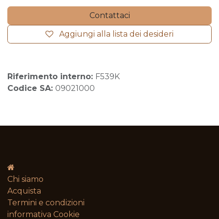
Contattaci
Aggiungi alla lista dei desideri
Riferimento interno:
F539K
Codice SA:
09021000
Chi siamo
Acquista
Termini e condizioni​
informativa Cookie