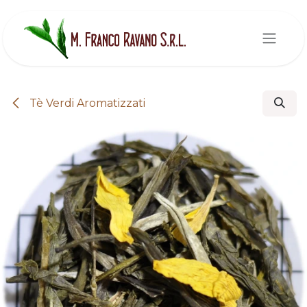
Passa al contenuto
Tè Verdi Aromatizzati