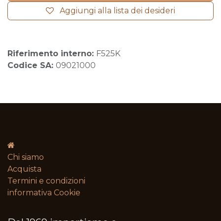
Aggiungi alla lista dei desideri
Riferimento interno:
F525K
Codice SA:
09021000
Chi siamo
Acquista
Termini e condizioni​
informativa Cookie