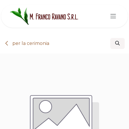
Passa al contenuto
per la cerimonia