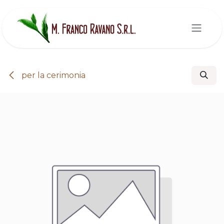
Passa al contenuto
per la cerimonia