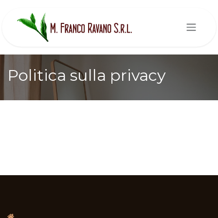
Passa al contenuto
Politica sulla privacy