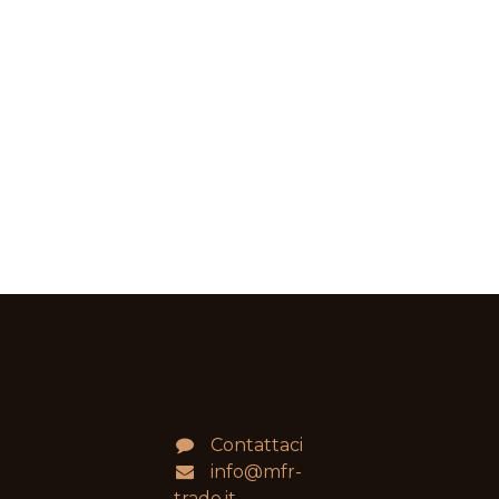
Contattaci
info@mfr-
trade.it